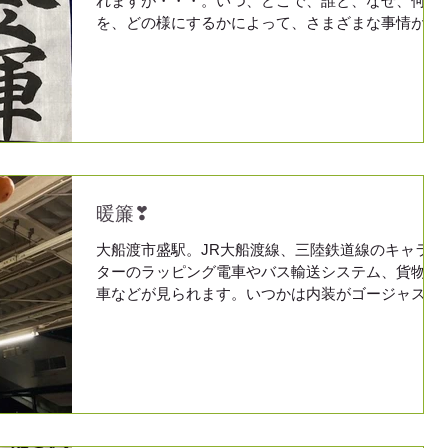
れますが・・・。いつ、どこで、誰と、なぜ、何
を、どの様にするかによって、さまざまな事情が起
こります。 良い事ばかりではなく、困難や大変苦
労に思われる事も起こります。 一人で負うには重
すぎることも、味方になってくれる人や、自分の
気...
暖簾❣
大船渡市盛駅。JR大船渡線、三陸鉄道線のキャラク
ターのラッピング電車やバス輸送システム、貨物列
車などが見られます。いつかは内装がゴージャスな
電車も来てたなぁ～。わぁーい、改札の頭上に柿の
暖簾がかかっていて、綺麗でびっくり❣ 金具で柿
が連結されていて⁉今どきだなぁ～。いつ頃食...