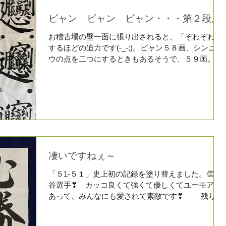
ビャン ビャン ビャン・・・第２段。
お稽古場の壁一面に張り出されると、「ぞわぞわ」
するほどの迫力です(-_-;)。ビャン５８画、シンニョ
ウの点を二つにするときもあるそうで、５９画。 麺
を打つ時や茹でる時の音に由来するそうですが、ど
うしてこんな文字ができたのか？ビャンビャン麺の
ビャン！薄くて平たい麺で、ちょっと...
凄いですねぇ～
「５1-５１」史上初の記録を塗り替えました。👏大
谷選手❣ カッコ良くて強くて優しくてユーモアも
あって、みんなにも愛されて素敵です❣ 残り9
試合のうちにも、記録が更新されるかもですね。
菊池雄星君も、錦木もみんな素敵です。頑張れ