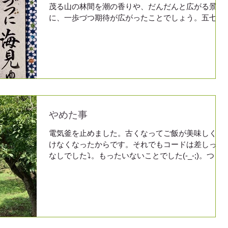
茂る山の林間を潮の香りや、だんだんと広がる景色
に、一歩づつ期待が広がったことでしょう。五七五
の１７字も、書き手によってイメージが色々広がり
ます。素敵ですね！毛筆の技ですね。
やめた事
電気釜を止めました。古くなってご飯が美味しく炊
けなくなったからです。それでもコードは差しっぱ
なしでした⤵。もったいないことでした(-_-;)。つい
に、不燃ごみに出しました。今は、お気に入りの❤
〇○○ーゼ❤の赤いお釜で、時々ご飯を炊いていま
す。今年は、あっちもこっちも初盆で、...