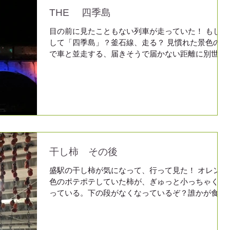
THE 四季島
目の前に見たこともない列車が走っていた！ もしか
して「四季島」？釜石線、走る？ 見慣れた景色の中
で車と並走する、届きそうで届かない距離に別世界
があった。眼鏡橋に先回りして、優雅な時間を過ご
す四季島を見送った。色んな人生がある、良いこと
ばかりでなく、悪い時ばかりでなく。折々に...
干し柿 その後
盛駅の干し柿が気になって、行って見た！ オレンジ
色のポテポテしていた柿が、ぎゅっと小っちゃくな
っている。下の段がなくなっているぞ？誰かが食べ
てんだろうなぁ～？ 人も同じだ！若くてみずみずし
くて、ちやほやされた時期もあれば、ひっからびて
乾燥して見栄えも悪くなる⤵。噛みしめて味...