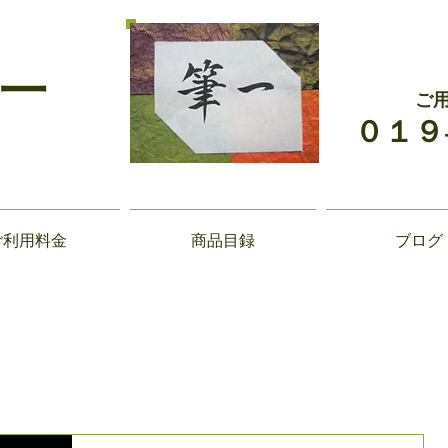
一
ご
０１９
ご利用料金
商品目録
ブログ