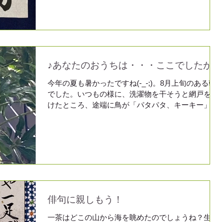
～❣ ...
♪あなたのおうちは・・・ここでしたか♪
今年の夏も暑かったですね(-_-;)。8月上旬のある朝
でした。いつもの様に、洗濯物を干そうと網戸を開
けたところ、途端に鳥が「パタパタ、キーキー」と
ベランダから飛んで行きました。エアコン室外機の
前にそんなに小っちゃくもなく、大っきくもない黒
っぽい鳥が、「キーキー」泣いて飛べな...
俳句に親しもう！
一茶はどこの山から海を眺めたのでしょうね？生い