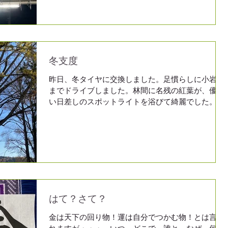
冬支度
昨日、冬タイヤに交換しました。足慣らしに小岩井
までドライブしました。林間に名残の紅葉が、優し
い日差しのスポットライトを浴びて綺麗でした。ご
無沙汰の友人宅や、美味しいお蕎麦屋さん、コーヒ
ー屋さんなどを通り越して、産直で野菜を買ってき
ました。「今朝は一面真っ白でしたよ。」と店員...
はて？さて？
金は天下の回り物！運は自分でつかむ物！とは言わ