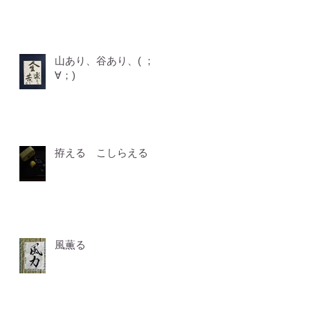
山あり、谷あり、( ；
∀；)
拵える こしらえる
風薫る