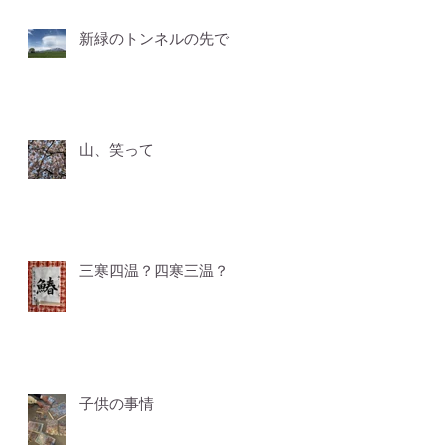
新緑のトンネルの先で
山、笑って
三寒四温？四寒三温？
子供の事情