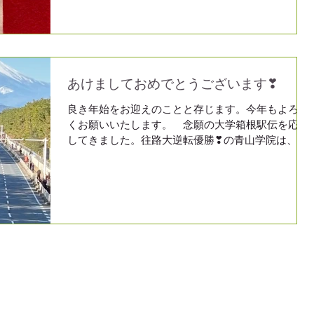
力を発揮して下さい。そして良いお知らせを待って
いましょう。頑張ってきた自分自身が宝物ですね！
あけましておめでとうございます❣
良き年始をお迎えのことと存じます。今年もよろし
くお願いいたします。 念願の大学箱根駅伝を応援
してきました。往路大逆転優勝❣の青山学院は、復
路の８区茅ヶ崎海岸も１位通過で、沢山の応援の
中、カッコよく軽快に駆け抜けていきました。天気
も良く日差しも輝いていて、「若い力」はまぶしく
て素敵でした。 私達も、元気をもらいました。
前日のポメラニアン騒動もあり、ワンちゃん連れの
飼い主さんには、「犬が興奮して、道路に飛び出さ
ない様に。」ご注意がありました。 一生懸命に襷
をつなごうと走る選手の皆さん、胸がいっぱいにな
りました。カッコ良かったです❣ 青い空と松林と
美しい富士山の絶景に、今年こそ穏やかな正月を願
いましたが、山陽山陰地域での地震も起こってしま