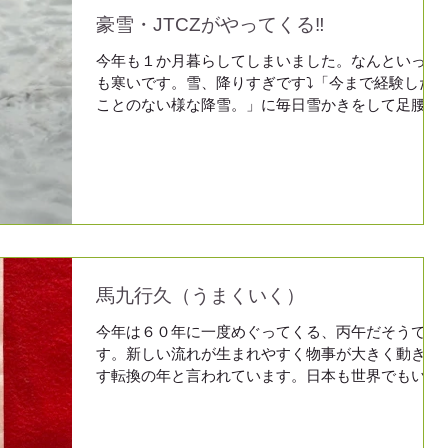
豪雪・JTCZがやってくる‼
今年も１か月暮らしてしまいました。なんといって
も寒いです。雪、降りすぎです⤵「今まで経験した
ことのない様な降雪。」に毎日雪かきをして足腰を
痛めていらっしゃる方も多いことでしょう。排雪場
所もなく庭先いっぱいの雪に悩ませられます。近所
の軒下には長ーい氷柱が、毎日成長していました。
まだまだ、寒さが続きそうです。近頃は、
JTCZ（線上降雪帯）なるものが時々やってきま
す。歩行者も、運転者も気を付けて、過ごしましょ
う。
馬九行久（うまくいく）
今年は６０年に一度めぐってくる、丙午だそうで
す。新しい流れが生まれやすく物事が大きく動き出
す転換の年と言われています。日本も世界でもいろ
んなことが起こっていますが、良いことが沢山ある
年でありますように。受験シーズン真っ只中です、
目標に向かって頑張ってきた自分に自信をもって、