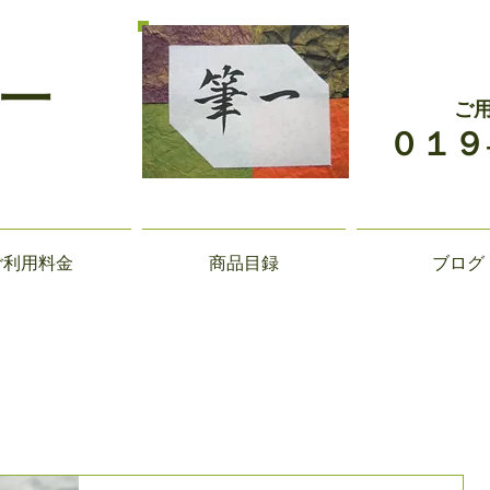
一
ご
０１９
ご利用料金
商品目録
ブログ