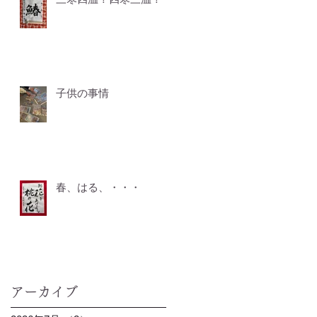
子供の事情
春、はる、・・・
アーカイブ