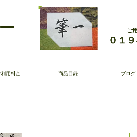
一
ご
０１９
ご利用料金
商品目録
ブログ