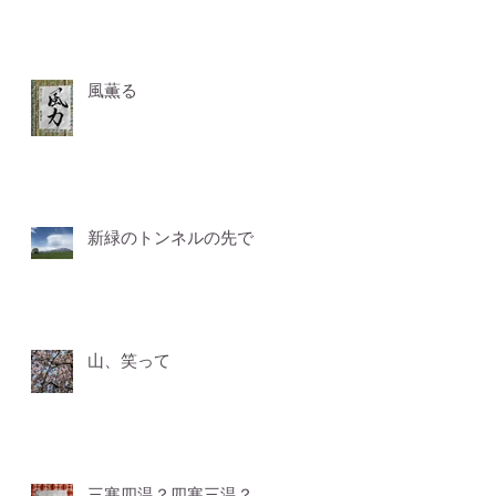
風薫る
新緑のトンネルの先で
山、笑って
三寒四温？四寒三温？