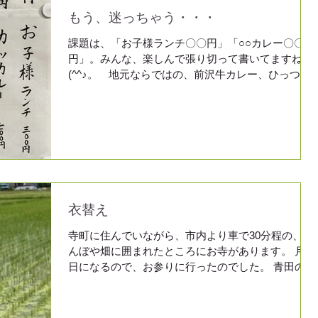
もう、迷っちゃう・・・
課題は、「お子様ランチ〇〇円」「○○カレー〇〇
円」。みんな、楽しんで張り切って書いてますねぇ
(^^♪。 地元ならではの、前沢牛カレー、ひっつみ
定食（※飯おかわり自由）。デザートもありま
す❣ 美味しそうな料理がたくさんあって、困っ
ちゃいますね。 盛岡を訪れる観光客にも、お勧...
衣替え
寺町に住んでいながら、市内より車で30分程の、田
んぼや畑に囲まれたところにお寺があります。 月命
日になるので、お参りに行ったのでした。 青田の向
こうに岩手山が見えて、のどかです。 「なんかぁ
～、 あ～、長くて白いものが↷、うちのお墓の前
に二本・・・」「ゲエ～、怖いよ～。(ヾ...