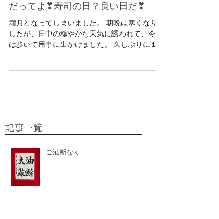
１１月１日、キティちゃんの誕生日
だってよ❣寿司の日？良い日だ❣
霜月となってしまいました。 朝晩は寒くなりま
したが、日中の穏やかな天気に誘われて、今日
は歩いて用事に出かけました。 久しぶりに１万
歩超え！せっかく美容院に行ったのに、汗だく
で台無し(^^♪。 「日本の名城１００選」「日本
の歴史公園１００選」にもなっているそうです
よ、盛岡城（...
記事一覧
ご油断なく