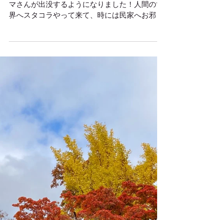
「ある日、森の中♪」ではなく、町の中までク
マさんが出没するようになりました！人間の世
界へスタコラやって来て、時には民家へお邪魔
して、しばらく居直るタイプもいるそうで、困
ったものです‼生息地のドングリの不足。山村
地域の高齢化、過疎化による山林の管理、手入
れが行き届かない等。動...