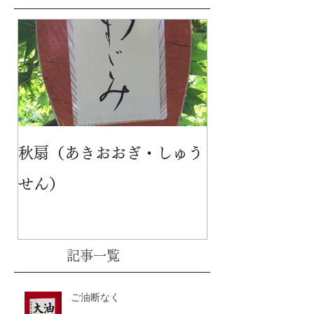
秋扇（あきおおぎ・しゅう
せん）
記事一覧
ご油断なく