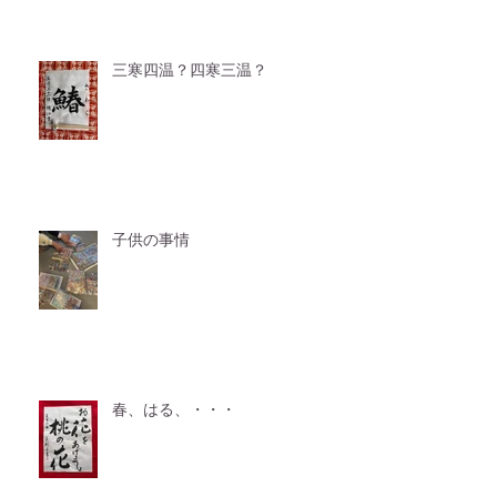
三寒四温？四寒三温？
子供の事情
春、はる、・・・