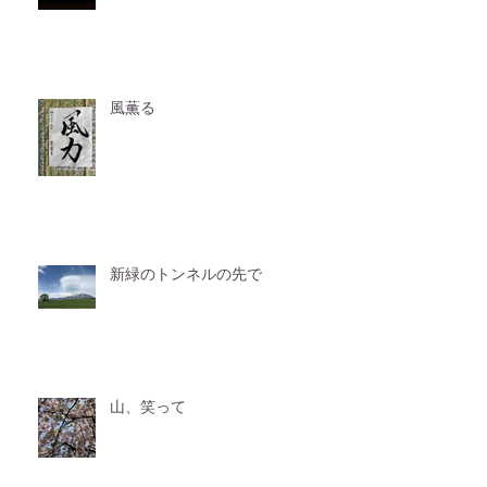
風薫る
新緑のトンネルの先で
山、笑って