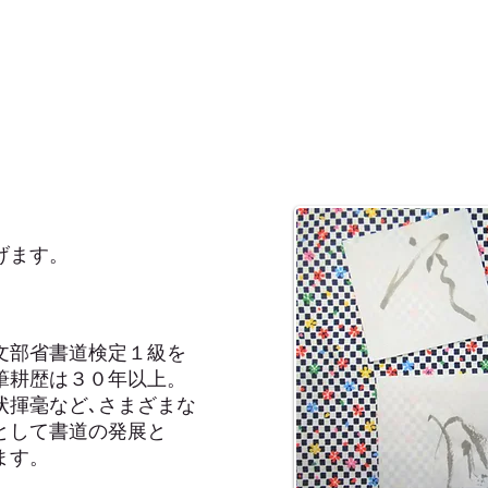
げます。
文部省書道検定１級を
筆耕歴は３０年以上。
温泉
状揮毫など､さまざまな
として書道の発展と
ます。