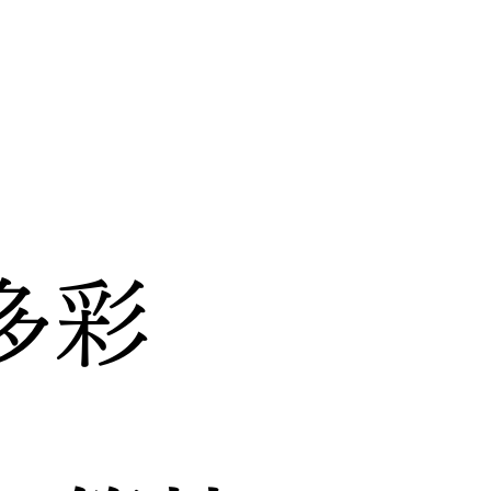
多彩
な
日本の