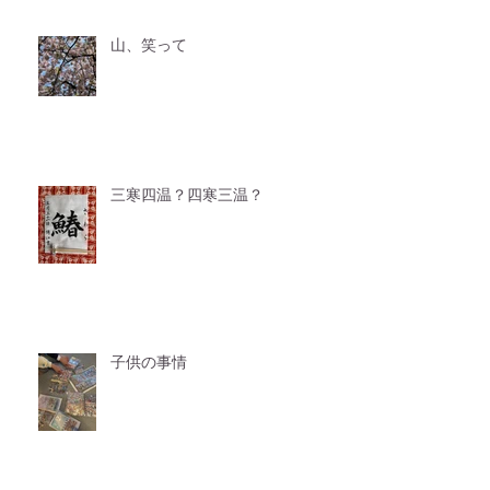
山、笑って
三寒四温？四寒三温？
子供の事情