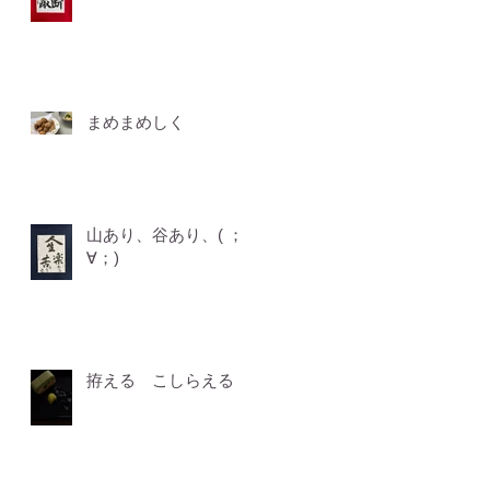
まめまめしく
山あり、谷あり、( ；
∀；)
拵える こしらえる