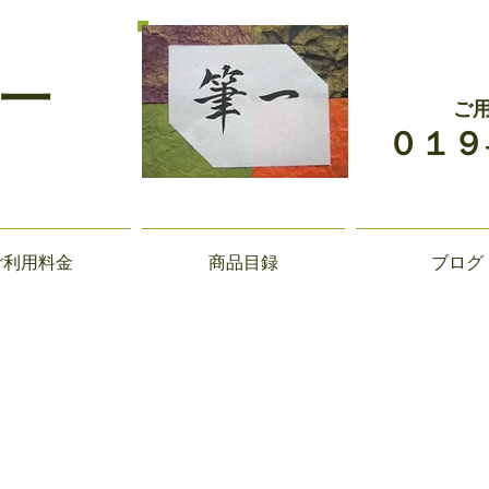
一
ご
０１９
ご利用料金
商品目録
ブログ