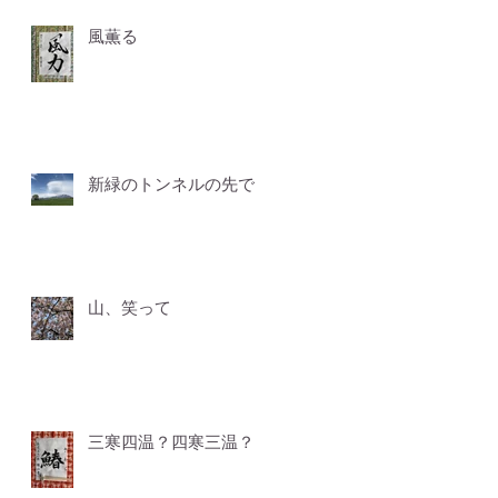
風薫る
新緑のトンネルの先で
山、笑って
三寒四温？四寒三温？