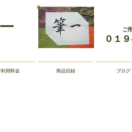
一
ご
０１９
ご利用料金
商品目録
ブログ