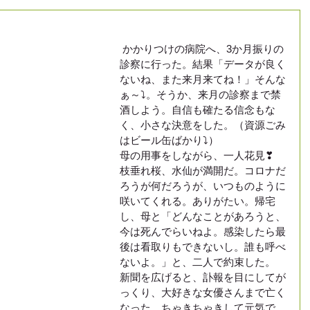
 かかりつけの病院へ、3か月振りの
診察に行った。結果「データが良く
ないね、また来月来てね！」そんな
ぁ～⤵。そうか、来月の診察まで禁
酒しよう。自信も確たる信念もな
く、小さな決意をした。（資源ごみ
はビール缶ばかり⤵）
母の用事をしながら、一人花見❣　
枝垂れ桜、水仙が満開だ。コロナだ
ろうが何だろうが、いつものように
咲いてくれる。ありがたい。帰宅
し、母と「どんなことがあろうと、
今は死んでらいねよ。感染したら最
後は看取りもできないし。誰も呼べ
ないよ。」と、二人で約束した。
新聞を広げると、訃報を目にしてが
っくり、大好きな女優さんまで亡く
なった。ちゃきちゃきして元気で、