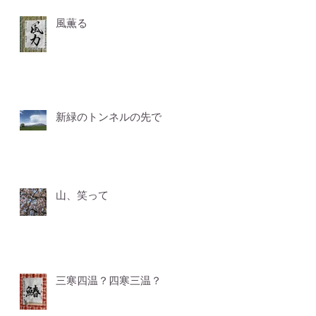
風薫る
新緑のトンネルの先で
山、笑って
三寒四温？四寒三温？