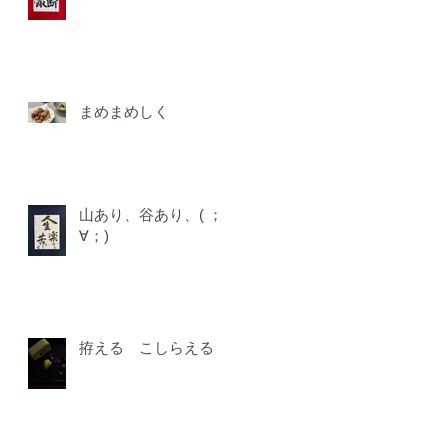
まめまめしく
山あり、谷あり、( ；
∀；)
拵える こしらえる