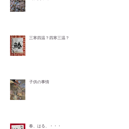
三寒四温？四寒三温？
子供の事情
春、はる、・・・