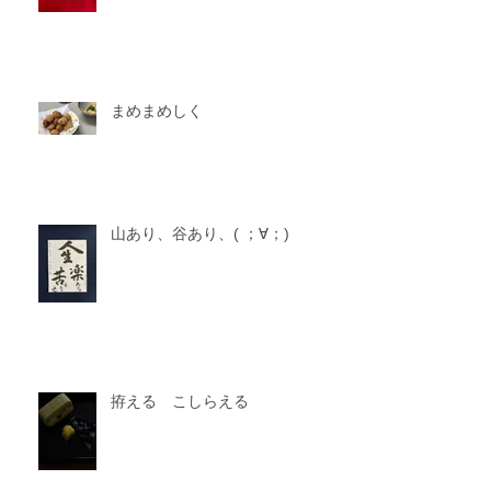
まめまめしく
山あり、谷あり、( ；∀；)
拵える こしらえる