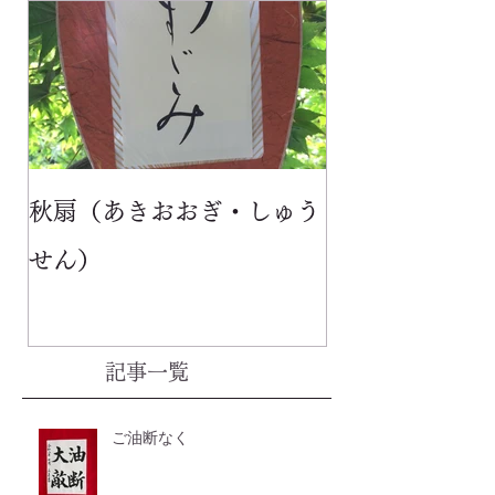
秋扇（あきおおぎ・しゅう
せん）
記事一覧
ご油断なく