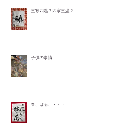
三寒四温？四寒三温？
子供の事情
春、はる、・・・