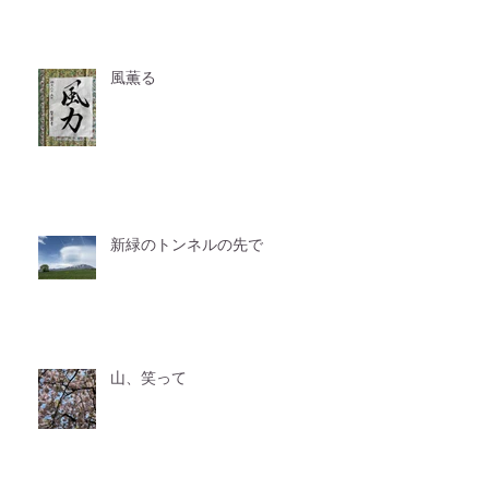
風薫る
新緑のトンネルの先で
山、笑って