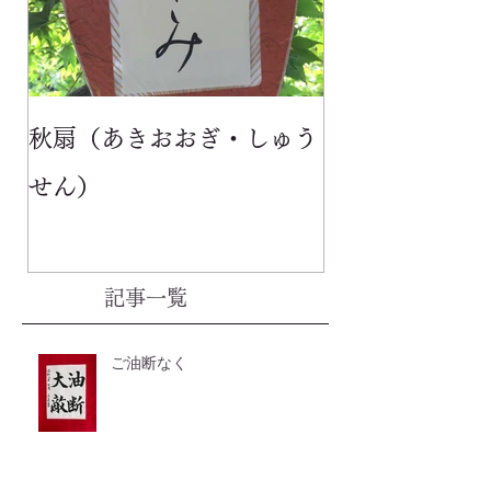
秋扇（あきおおぎ・しゅう
せん）
記事一覧
ご油断なく