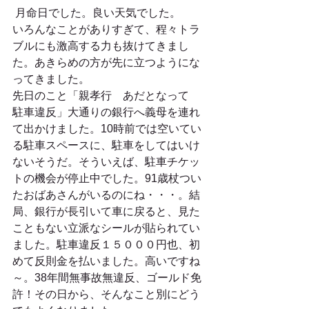
 月命日でした。良い天気でした。
いろんなことがありすぎて、程々トラ
ブルにも激高する力も抜けてきまし
た。あきらめの方が先に立つようにな
ってきました。
先日のこと「親孝行　あだとなって　
駐車違反」大通りの銀行へ義母を連れ
て出かけました。10時前では空いてい
る駐車スペースに、駐車をしてはいけ
ないそうだ。そういえば、駐車チケッ
トの機会が停止中でした。91歳杖つい
たおばあさんがいるのにね・・・。結
局、銀行が長引いて車に戻ると、見た
こともない立派なシールが貼られてい
ました。駐車違反１５０００円也、初
めて反則金を払いました。高いですね
～。38年間無事故無違反、ゴールド免
許！その日から、そんなこと別にどう