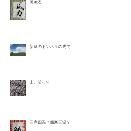
風薫る
新緑のトンネルの先で
山、笑って
三寒四温？四寒三温？