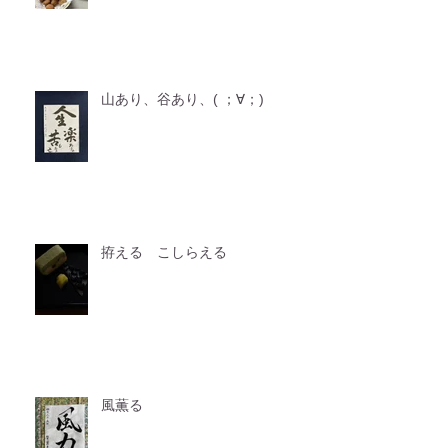
山あり、谷あり、( ；∀；)
拵える こしらえる
風薫る