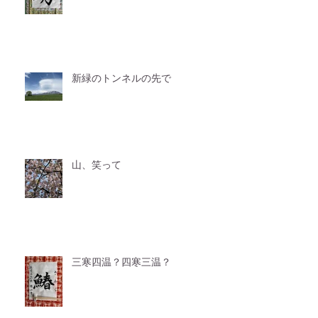
新緑のトンネルの先で
山、笑って
三寒四温？四寒三温？