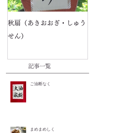
秋扇（あきおおぎ・しゅう
せん）
記事一覧
ご油断なく
まめまめしく