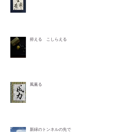
拵える こしらえる
風薫る
新緑のトンネルの先で