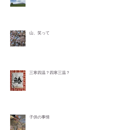
山、笑って
三寒四温？四寒三温？
子供の事情