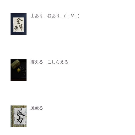
山あり、谷あり、( ；∀；)
拵える こしらえる
風薫る