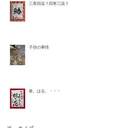
三寒四温？四寒三温？
子供の事情
春、はる、・・・