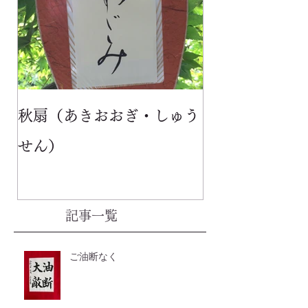
秋扇（あきおおぎ・しゅう
せん）
記事一覧
ご油断なく