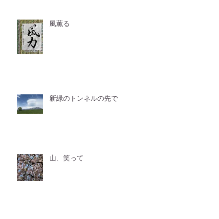
風薫る
新緑のトンネルの先で
山、笑って