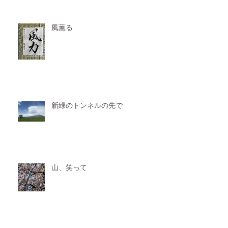
風薫る
新緑のトンネルの先で
山、笑って