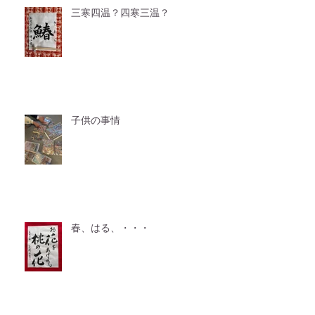
三寒四温？四寒三温？
子供の事情
春、はる、・・・