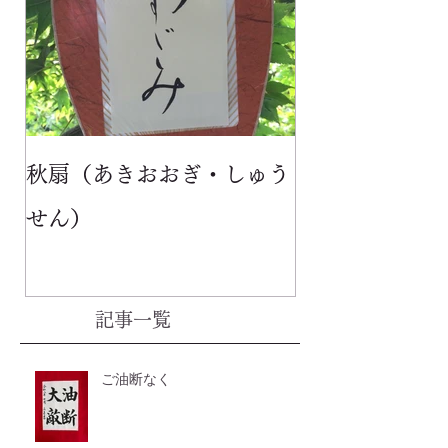
秋扇（あきおおぎ・しゅう
せん）
記事一覧
ご油断なく