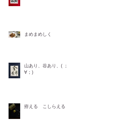
まめまめしく
山あり、谷あり、( ；
∀；)
拵える こしらえる