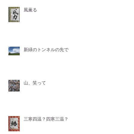
風薫る
新緑のトンネルの先で
山、笑って
三寒四温？四寒三温？