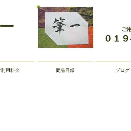
一
ご
０１９
ご利用料金
商品目録
ブログ