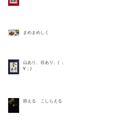
まめまめしく
山あり、谷あり、( ；
∀；)
拵える こしらえる