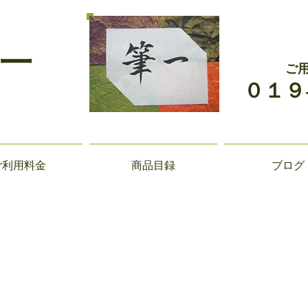
一
ご
０１９
ご利用料金
商品目録
ブログ