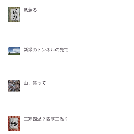
風薫る
新緑のトンネルの先で
山、笑って
三寒四温？四寒三温？