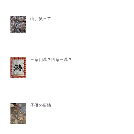
山、笑って
三寒四温？四寒三温？
子供の事情