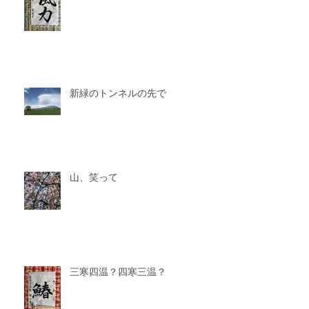
新緑のトンネルの先で
山、笑って
三寒四温？四寒三温？