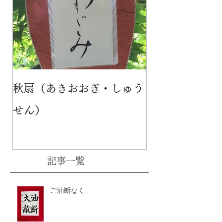
秋扇（あきおおぎ・しゅう
せん）
記事一覧
ご油断なく