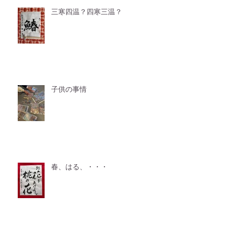
三寒四温？四寒三温？
子供の事情
春、はる、・・・