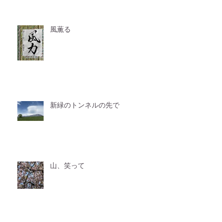
風薫る
新緑のトンネルの先で
山、笑って