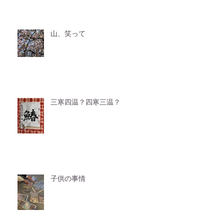
山、笑って
三寒四温？四寒三温？
子供の事情