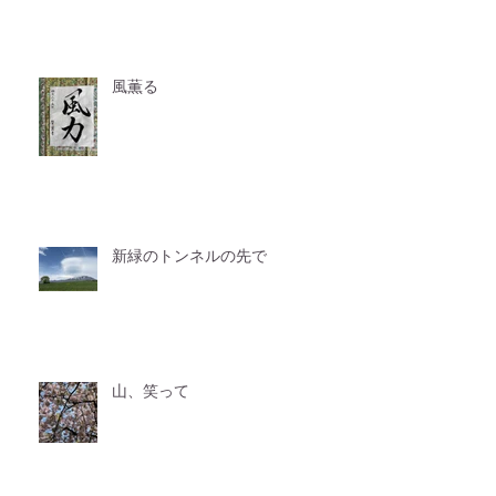
風薫る
新緑のトンネルの先で
山、笑って