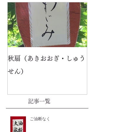
秋扇（あきおおぎ・しゅう
せん）
記事一覧
ご油断なく