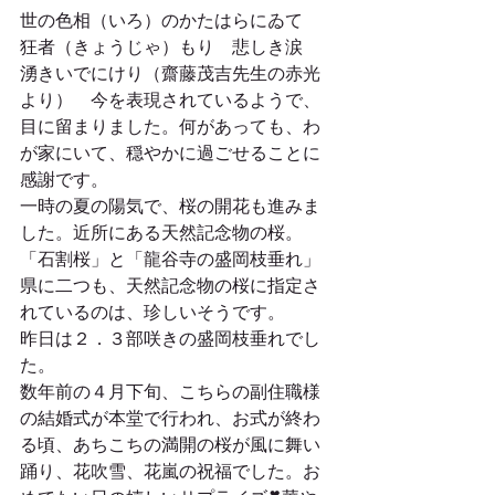
世の色相（いろ）のかたはらにゐて　
狂者（きょうじゃ）もり　悲しき涙　
湧きいでにけり（齋藤茂吉先生の赤光
より）　今を表現されているようで、
目に留まりました。何があっても、わ
が家にいて、穏やかに過ごせることに
感謝です。
一時の夏の陽気で、桜の開花も進みま
した。近所にある天然記念物の桜。
「石割桜」と「龍谷寺の盛岡枝垂れ」
県に二つも、天然記念物の桜に指定さ
れているのは、珍しいそうです。
昨日は２．３部咲きの盛岡枝垂れでし
た。
数年前の４月下旬、こちらの副住職様
の結婚式が本堂で行われ、お式が終わ
る頃、あちこちの満開の桜が風に舞い
踊り、花吹雪、花嵐の祝福でした。お