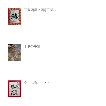
三寒四温？四寒三温？
子供の事情
春、はる、・・・