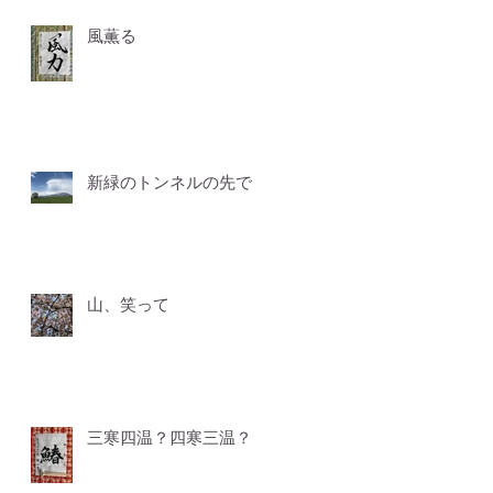
風薫る
新緑のトンネルの先で
山、笑って
三寒四温？四寒三温？