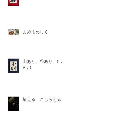
まめまめしく
山あり、谷あり、( ；
∀；)
拵える こしらえる