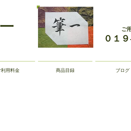
一
ご
０１９
ご利用料金
商品目録
ブログ