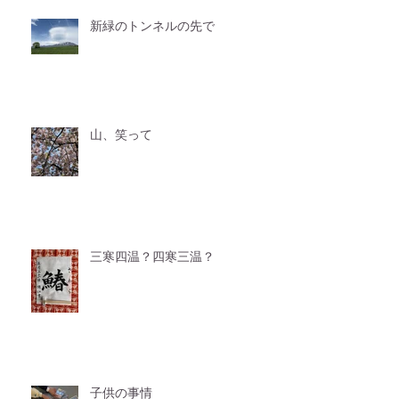
新緑のトンネルの先で
山、笑って
三寒四温？四寒三温？
子供の事情