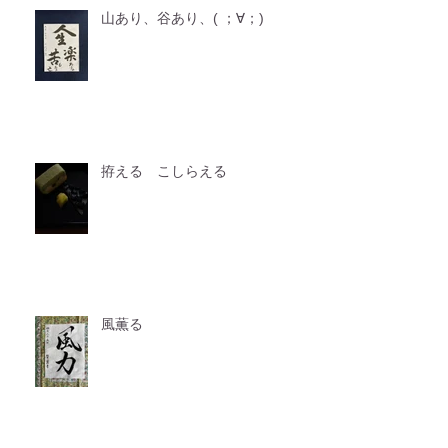
山あり、谷あり、( ；∀；)
拵える こしらえる
風薫る