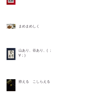
まめまめしく
山あり、谷あり、( ；
∀；)
拵える こしらえる