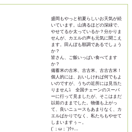
盛岡もやっと初夏らしいお天気が続
いています。山滴るほどの深緑で、
やせてるか太っているか？分かりま
せんが、カエルの声も元気に聞こえ
ます。田んぼも順調であるでしょう
か？
皆さん、ご飯いっぱい食べてます
か？
備蓄米の古米、古古米、古古古米！
個人的には、おいしければ何でもよ
いのですが、うちの近所には見当た
りません⤵　全国チェーンのスーパ
ーに行って見ましたが、そこはまだ
以前のままでした。物価も上がっ
て、良いニュースもあまりなく、カ
エルばかりでなく、私たちもやせて
しまいますぅ～。
(´；ω；`)ｳｯ…