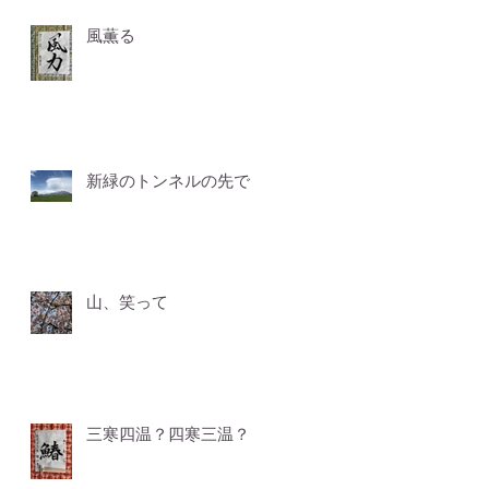
風薫る
新緑のトンネルの先で
山、笑って
三寒四温？四寒三温？