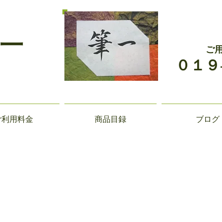
一
ご
０１９
ご利用料金
商品目録
ブログ