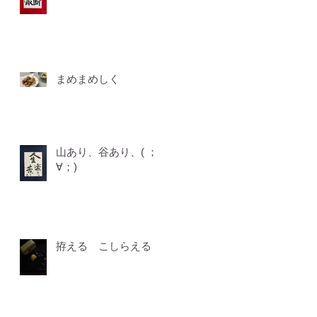
まめまめしく
山あり、谷あり、( ；
∀；)
拵える こしらえる