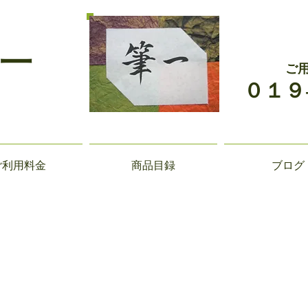
一
ご
０１９
ご利用料金
商品目録
ブログ