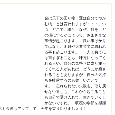
金は天下の回り物！運は自分でつか
む物！とは言われますが・・・。い
つ、どこで、誰と、なぜ、何を、ど
の様にするかによって、さまざまな
事情が起こります。　良い事ばかり
ではなく、困難や大変苦労に思われ
る事も起こります。　一人で負うに
は重すぎることも、味方になってく
れる人や、自分の気持ちに寄り添っ
てくれる人があれば、どうにか癒さ
れることもありますが、自分の気持
ちを吐露するのも難しいことで
す。　忘れられない失敗も、取り戻
せない過ちも、これから起こること
も自分で受け入れて、生きていくし
かないですね。　収穫の季節を感謝
気も金運もアップして、今年を乗り切りましょう！