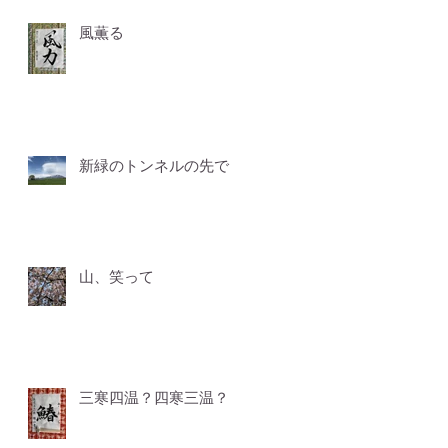
風薫る
新緑のトンネルの先で
山、笑って
三寒四温？四寒三温？