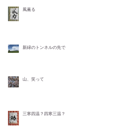
風薫る
新緑のトンネルの先で
山、笑って
三寒四温？四寒三温？