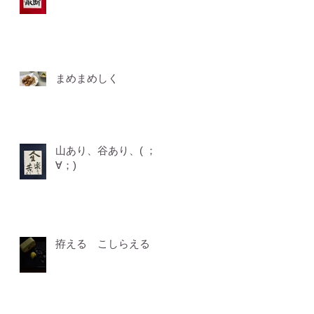
まめまめしく
山あり、谷あり、( ；
∀；)
拵える こしらえる