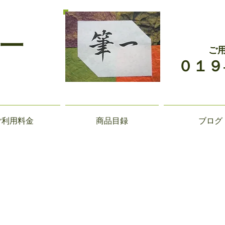
一
ご
０１９
ご利用料金
商品目録
ブログ